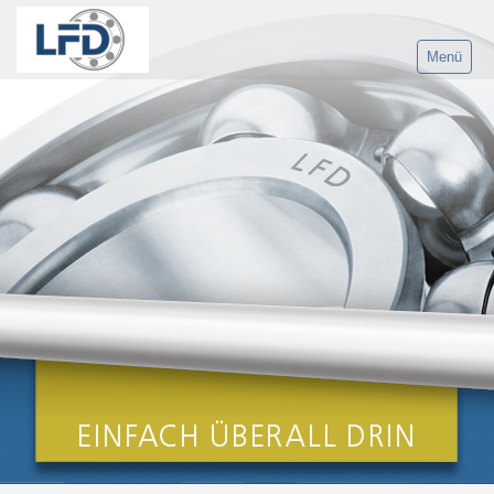
Menü
Home
Produkte
LFD Gruppe
Anwendungen
Service
Karriere
Kontakt