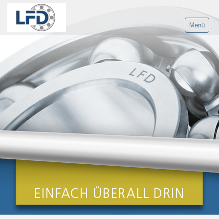
Menü
Home
Produkte
LFD Gruppe
Anwendungen
Agrartechnik
Antriebstechnik
Fördertechnik
Intralogistik/Fördertechnik