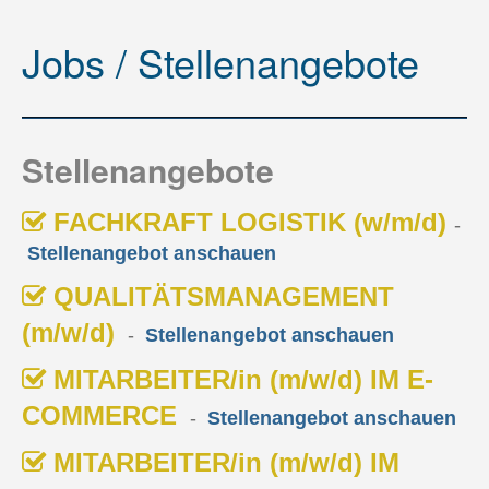
Mitarbeiter/in im Vertrieb (m/w/d)
Jobs / Stellenangebote
Mitarbeiter/in im E-Commerce (m/w/d)
Mitarbeiter/in im internationalen Vertrieb (m/w/d)
KAUFFRAU/-MANN Ausbildung
Stellenangebote
FACHKRAFT LOGISTIK-Ausbildung
FACHKRAFT LOGISTIK (w/m/d)
-
Kontakt
Stellenangebot anschauen
QUALITÄTSMANAGEMENT
(m/w/d)
-
Stellenangebot anschauen
MITARBEITER/in (m/w/d) IM E-
COMMERCE
-
Stellenangebot anschauen
MITARBEITER/in (m/w/d) IM