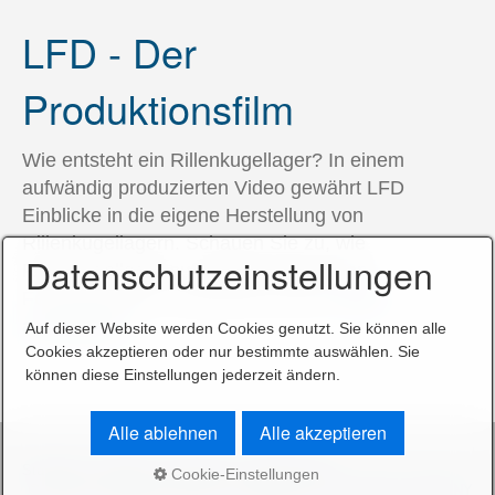
LFD - Der
Produktionsfilm
Wie entsteht ein Rillenkugellager? In einem
aufwändig produzierten Video gewährt LFD
Einblicke in die eigene Herstellung von
Rillenkugellagern. Schauen Sie zu, wie
Datenschutzeinstellungen
Rillenkugellager auf vollautomatisierten
Fertigungslinien hergestellt werden.
Film
anschauen.
Auf dieser Website werden Cookies genutzt. Sie können alle
Cookies akzeptieren oder nur bestimmte auswählen. Sie
können diese Einstellungen jederzeit ändern.
Alle ablehnen
Alle akzeptieren
Startseite
Kontakt
Impressum
Datenschutz
Cookie-Einstellungen
© 2025 LFD Wälzlager GmbH - Webdesign: SELL MEDIA COMPANY