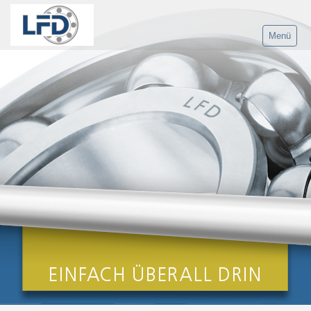
Menü
Home
Produkte
LFD Gruppe
Anwendungen
Service
Karriere
Fachkraft Logistik
Qualitätsmanagement