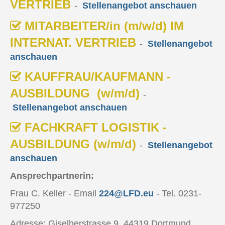
VERTRIEB
-
Stellenangebot anschauen
MITARBEITER/in (m/w/d) IM
INTERNAT. VERTRIEB
-
Stellenangebot
anschauen
KAUFFRAU/KAUFMANN -
AUSBILDUNG (w/m/d)
-
Stellenangebot anschauen
FACHKRAFT LOGISTIK -
AUSBILDUNG (w/m/d)
-
Stellenangebot
anschauen
Ansprechpartnerin:
Frau C. Keller - Email
224@LFD.eu
- Tel. 0231-
977250
Adresse: Giselherstrasse 9, 44319 Dortmund