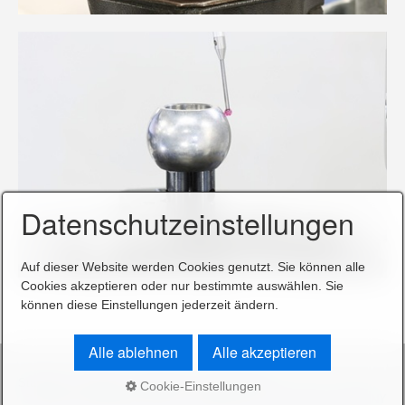
Datenschutzeinstellungen
Auf dieser Website werden Cookies genutzt. Sie können alle
Cookies akzeptieren oder nur bestimmte auswählen. Sie
können diese Einstellungen jederzeit ändern.
Alle ablehnen
Alle akzeptieren
Startseite
Kontakt
Impressum
Datenschutz
Cookie-Einstellungen
© 2025 LFD Wälzlager GmbH - Webdesign: SELL MEDIA COMPANY