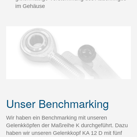
Benchmarking Ergebnisse
im Gehäuse
Hydraulikzylinder Wartung
Trockenfeuer Stahlindustrie
Hydraulik-Sicherungssysteme
Erneuerbare Energien
Service
Karriere
Kontakt
Unser Benchmarking
Wir haben ein Benchmarking mit unseren
Gelenkköpfen der Maßreihe K durchgeführt. Dazu
haben wir unseren Gelenkkopf KA 12 D mit fünf