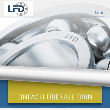
Menü
Home
Produkte
LFD Gruppe
Anwendungen
Agrartechnik
Antriebstechnik
Fördertechnik
Intralogistik/Fördertechnik