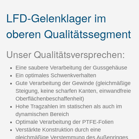
Fachartikel-Übersicht
LFD-Gelenklager im
Wälzlager-Fachartikel
Gelenklagertechnik
oberen Qualitätssegment
Know-How Gelenklagertechnik
Industrielle Anwendungen
Unser Qualitätsversprechen:
Gelenklager Mountainbikes
Interview
Eine saubere Verarbeitung der Gussgehäuse
Ein optimales Schwenkverhalten
Schleusen Gelenklager
Gute Verarbeitung der Gewinde (gleichmäßige
Schranken Gelenklager
Steigung, keine scharfen Kanten, einwandfreie
Oberflächenbeschaffenheit)
Gelenklager weltweit
Hohe Tragzahlen im statischen als auch im
Sonderlösungen Gelenklagertechnik
dynamischen Bereich
---------------------
Optimale Verarbeitung der PTFE-Folien
Verstärkte Konstruktion durch eine
Mobile Arbeitsmaschinen
gleichmäßige Verstemmung des Außenringes