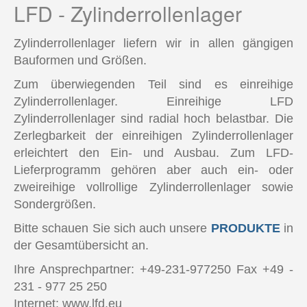
LFD - Zylinderrollenlager
Qualitätssicherung
LFD Prüfstände
Zylinderrollenlager liefern wir in allen gängigen
Bauformen und Größen.
Labor
Zum überwiegenden Teil sind es einreihige
LFD Gruppe
Zylinderrollenlager. Einreihige LFD
Zylinderrollenlager sind radial hoch belastbar. Die
Anwendungen
Zerlegbarkeit der einreihigen Zylinderrollenlager
erleichtert den Ein- und Ausbau. Zum LFD-
Service
Lieferprogramm gehören aber auch ein- oder
zweireihige vollrollige Zylinderrollenlager sowie
Karriere
Sondergrößen.
Kontakt
Bitte schauen Sie sich auch unsere
PRODUKTE
in
der Gesamtübersicht an.
Ihre Ansprechpartner: +49-231-977250 Fax +49 -
231 - 977 25 250
Internet: www.lfd.eu