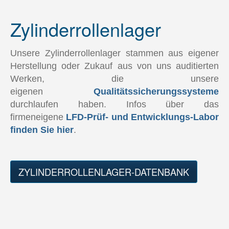
Pendelrollenlager LFD
Zylinderrollenlager
Pendelrollenlager-Datenbank
Gehäuselager LFD
Unsere Zylinderrollenlager stammen aus eigener
Gehäuselager-Datenbank
Herstellung oder Zukauf aus von uns auditierten
Werken, die unsere
Lagergehäuse LFD - SNL und SD
eigenen
Qualitätssicherungssysteme
Lagergehäuse-Datenbank
durchlaufen haben. Infos über das
firmeneigene
LFD-Prüf- und Entwicklungs-Labor
Gelenklager LFD
finden Sie hier
.
Gelenklager-Datenbank
LFD-ONE-PRODUKTE
ZYLINDERROLLENLAGER-DATENBANK
AgriHub
RPS-Dichtung
Produktkataloge
Warenprüfung