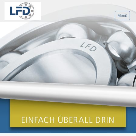
Menü
Home
Produkte
Lieferprogramm
Kugellager-LFD
Kugellager-Datenbank
Kegelrollenlager LFD
Kegelrollenlager-Datenbank
Zylinderrollenlager LFD
Zylinderrollenlager-Datenbank